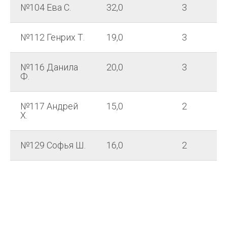
№104 Ева С.
32,0
3
№112 Генрих Т.
19,0
3
№116 Данила
20,0
3
Ф.
№117 Андрей
15,0
2
Х.
№129 Софья Ш.
16,0
2