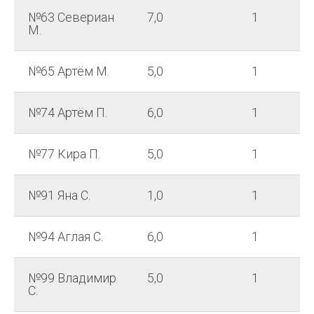
№63 Севериан
7,0
1
М.
№65 Артём М.
5,0
1
№74 Артём П.
6,0
1
№77 Кира П.
5,0
1
№91 Яна С.
1,0
1
№94 Аглая С.
6,0
1
№99 Владимир
5,0
1
С.