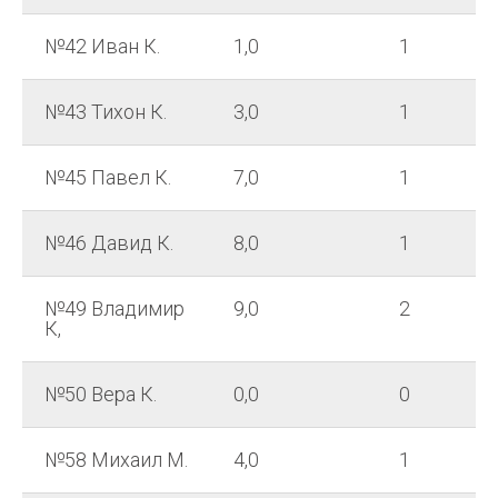
№42 Иван К.
1,0
1
№43 Тихон К.
3,0
1
№45 Павел К.
7,0
1
№46 Давид К.
8,0
1
№49 Владимир
9,0
2
К,
№50 Вера К.
0,0
0
№58 Михаил М.
4,0
1