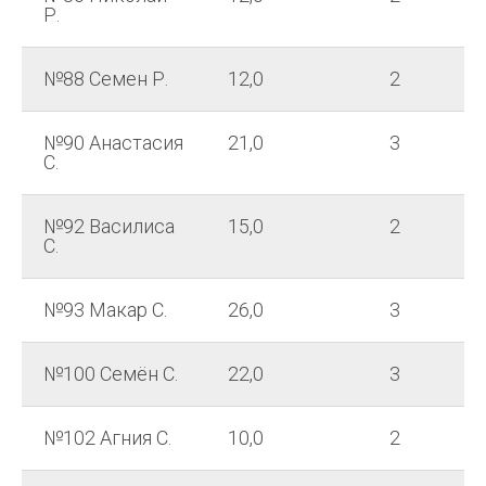
Р.
№88 Семен Р.
12,0
2
№90 Анастасия
21,0
3
С.
№92 Василиса
15,0
2
С.
№93 Макар С.
26,0
3
№100 Семён С.
22,0
3
№102 Агния С.
10,0
2