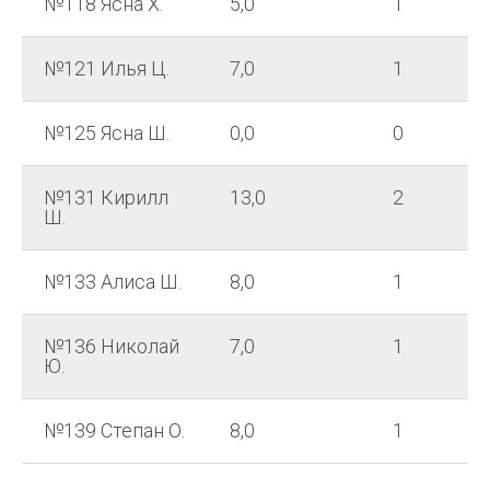
№118 Ясна Х.
5,0
1
№121 Илья Ц.
7,0
1
№125 Ясна Ш.
0,0
0
№131 Кирилл
13,0
2
Ш.
№133 Алиса Ш.
8,0
1
№136 Николай
7,0
1
Ю.
№139 Степан О.
8,0
1