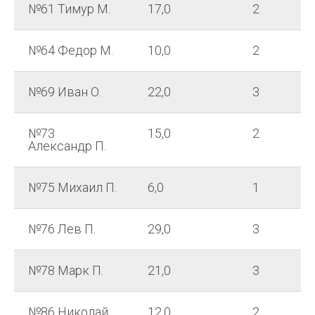
№61 Тимур М.
17,0
2
№64 Федор М.
10,0
2
№69 Иван О.
22,0
3
№73
15,0
2
Александр П.
№75 Михаил П.
6,0
1
№76 Лев П.
29,0
3
№78 Марк П.
21,0
3
№86 Николай
12,0
2