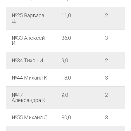
№25 Варвара
11,0
2
Д.
№33 Алексей
36,0
3
И.
№34 Тихон И.
9,0
2
№44 Михаил К.
18,0
3
№47
9,0
2
Александра К.
№55 Михаил Л.
30,0
3