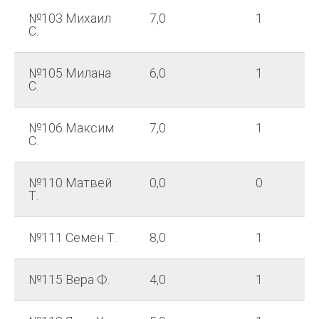
№103 Михаил
7,0
1
С.
№105 Милана
6,0
1
С.
№106 Максим
7,0
1
С.
№110 Матвей
0,0
0
Т.
№111 Семён Т.
8,0
1
№115 Вера Ф.
4,0
1