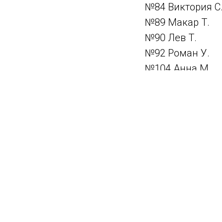
№84 Виктория С
№89 Макар Т.
№90 Лев Т.
№92 Роман У.
№104 Анна М.
№109 Лев П.
№114 Максим Б
Не прошли на четвёртый 
№16 Георгий Г.
№24 Игорь З.