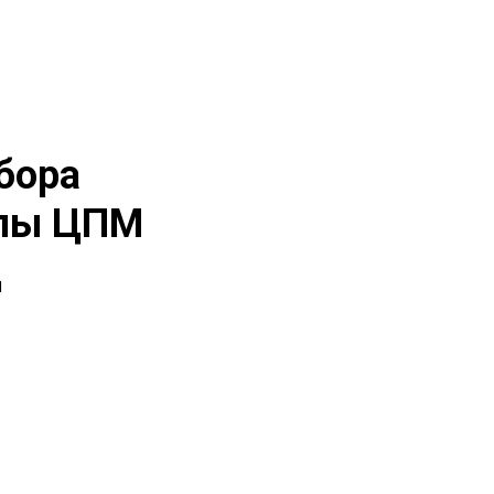
бора
олы ЦПМ
д